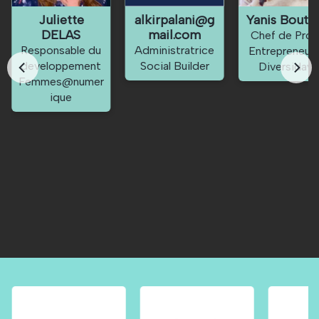
Juliette
alkirpalani@g
Yanis Boutou
DELAS
mail.com
Chef de Proj
Responsable du
Administratrice
Entrepreneuri
developpement
Social Builder
Diversidays
Femmes@numer
ique