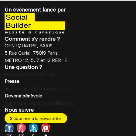
Un événement lancé par
Comment s'y rendre ?
CENTQUATRE, PARIS
5 Rue Curial, 75019 Paris
MÉTRO : 2, 5, 7 et 12 RER : E
Une question ?
nous@socialbuilder.org
Presse
antoine.gelot@socialbuilder.org
Devenir bénévole
marie.banville@socialbuilder.org
Nous suivre
S'abonner à la newsletter
Fac
Inst
Link
You
ebo
agr
edi
tub
ok
am
n
e