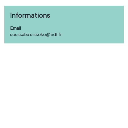
Informations
Email
soussaba.sissoko@edf.fr