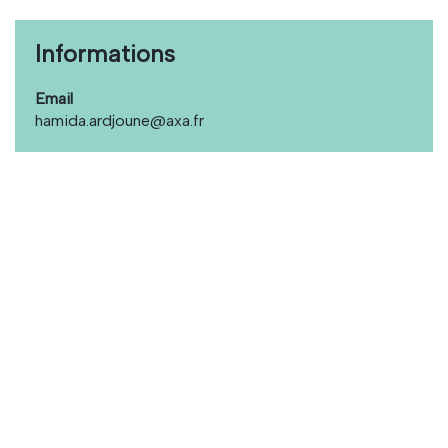
Informations
Email
hamida.ardjoune@axa.fr