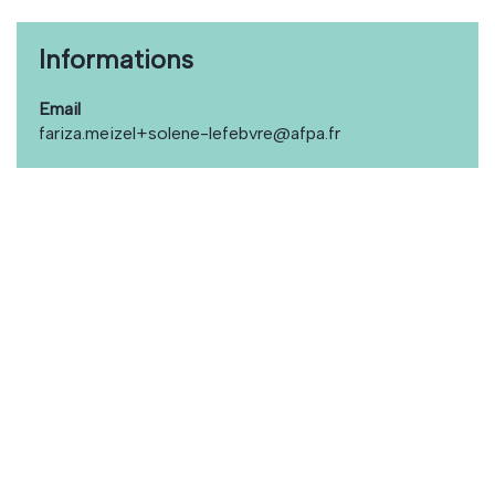
Informations
Email
fariza.meizel+solene-lefebvre@afpa.fr