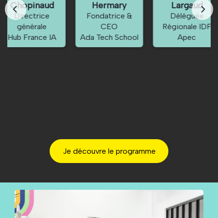
Hermary
Largaud
Gheribi
Fondatrice &
Déléguée
EDF
CEO
Régionale IDF
Ada Tech School
Apec
Je découvre le programme