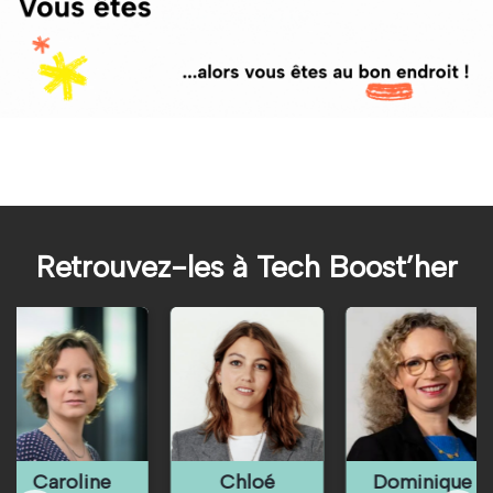
Retrouvez-les à Tech Boost’her
Chloé
Dominique
Dounya